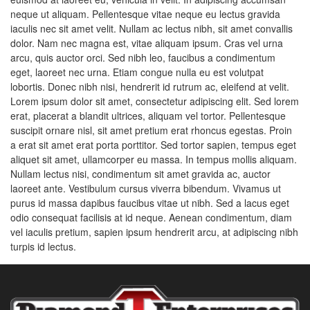
neque ut aliquam. Pellentesque vitae neque eu lectus gravida
iaculis nec sit amet velit. Nullam ac lectus nibh, sit amet convallis
dolor. Nam nec magna est, vitae aliquam ipsum. Cras vel urna
arcu, quis auctor orci. Sed nibh leo, faucibus a condimentum
eget, laoreet nec urna. Etiam congue nulla eu est volutpat
lobortis. Donec nibh nisi, hendrerit id rutrum ac, eleifend at velit.
Lorem ipsum dolor sit amet, consectetur adipiscing elit. Sed lorem
erat, placerat a blandit ultrices, aliquam vel tortor. Pellentesque
suscipit ornare nisl, sit amet pretium erat rhoncus egestas. Proin
a erat sit amet erat porta porttitor. Sed tortor sapien, tempus eget
aliquet sit amet, ullamcorper eu massa. In tempus mollis aliquam.
Nullam lectus nisi, condimentum sit amet gravida ac, auctor
laoreet ante. Vestibulum cursus viverra bibendum. Vivamus ut
purus id massa dapibus faucibus vitae ut nibh. Sed a lacus eget
odio consequat facilisis at id neque. Aenean condimentum, diam
vel iaculis pretium, sapien ipsum hendrerit arcu, at adipiscing nibh
turpis id lectus.